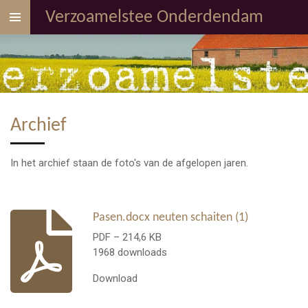
Ga
Verzoamelstee Onderdendam
direct
naar
de
hoofdinhoud
Archief
In het archief staan de foto's van de afgelopen jaren.
Pasen.docx neuten schaiten (1)
PDF – 214,6 KB
1968 downloads
Download