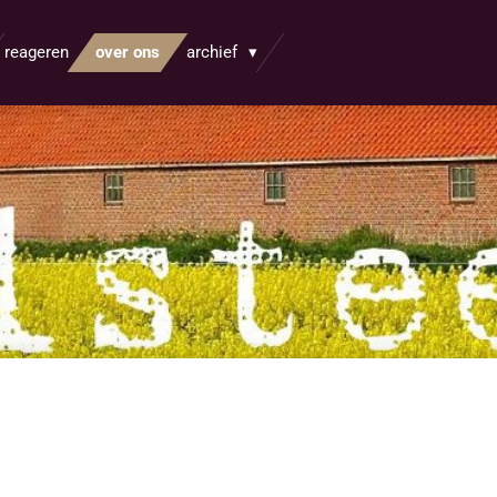
reageren
over ons
archief