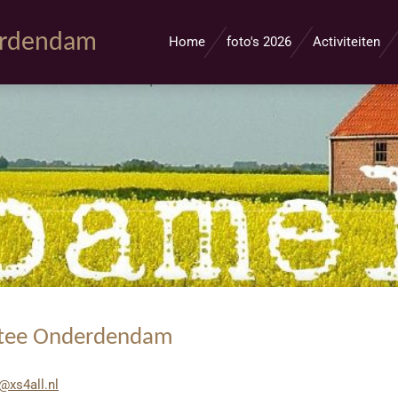
erdendam
Home
foto's 2026
Activiteiten
stee Onderdendam
@xs4all.nl