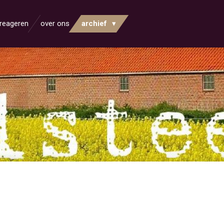
reageren
over ons
archief