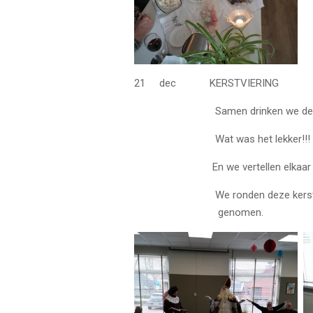
21 dec KERSTVIERING
Samen drinken we deze ochtend kof
Wat was het lekker!!! Hanneke lees
En we vertellen elkaar over oude
We ronden deze kerstochtend af 
genomen.