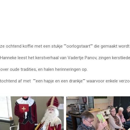
fie met een stukje ""oorlogstaart"" die gemaakt wordt door
t het kerstverhaal van Vadertje Panov, zingen kerstliederen
 tradities, en halen herinneringen op.
met ""een hapje en een drankje"" waarvoor enkele verzoam