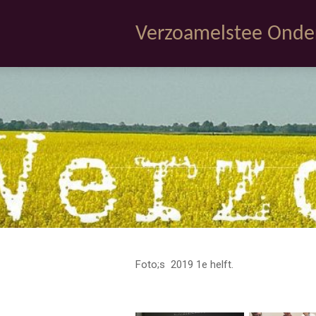
Ga
Verzoamelstee Ond
direct
naar
de
hoofdinhoud
Foto;s 2019 1e helft.