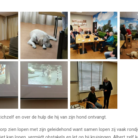
chzelf en over de hulp die hij van zijn hond ontvangt.
 dorp zien lopen met zijn geleidehond want samen lopen zij vaak ron
t kan lopen, vermijdt obstakels en let op bij kruisingen. Albert zelf ke