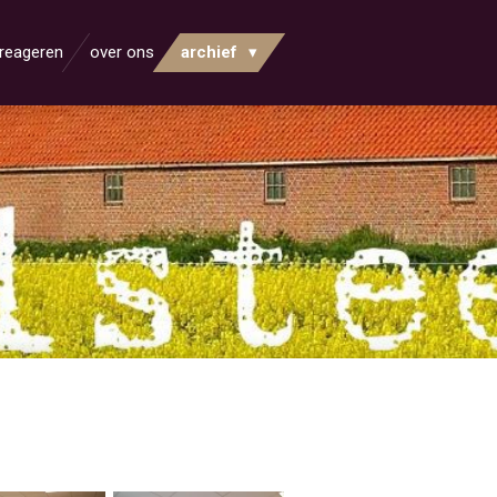
reageren
over ons
archief