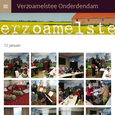
Ga
Verzoamelstee Onderdendam
direct
naar
de
hoofdinhoud
12 januari