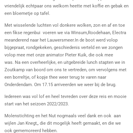
vriendelijk echtpaar ons welkom heette met koffie en gebak en
een bloemetje op tafel.
Met wisselende luchten vol donkere wolken, zon en af en toe
een fikse regenbui voeren we via Winsum,Roodehaan, Electra
meanderend naar het Lauwersmeer.In de boot werd volop
bijgepraat, rondgekeken, geschiedenis verteld en we zongen
volop mee met onze animator Pieter Kuik, die ook mee
was. Na een overheerlijke, en uitgebreide lunch stapten we in
Zoutkamp van boord om ons te vertreden, om vervolgens met
een borreltje, of kopje thee weer terug te varen naar
Onderdendam. Om 17.15 arriveerden we weer bij de brug.
Iedereen was vol lof en heel tevreden over deze reis en mooie
start van het seizoen 2022/2023.
Molenstichting en het Nut nogmaals veel dank en ook aan
wijlen Jan Knegt,, die dit mogelijk heeft gemaakt, en die we
ook gememoreerd hebben.